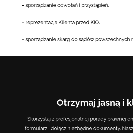
– sporządzanie odwołań i przystąpień,
– reprezentacja Klienta przed KIO,
– sporządzanie skarg do sądów powszechnych na
Otrzymaj jasną i
Skorzystaj z profesjonalnej porady prawnej on
formularz i dołącz niezbędne dokumenty. Nasz