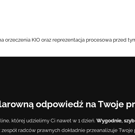
 orzeczenia KIO oraz reprezentacja procesowa przed ty
 klarowną odpowiedź na Twoje p
line, której udzielimy Ci nawet w 1 dzień.
Wygodnie, szyb
 zespół radców prawnych dokładnie przeanalizuje Twoje py